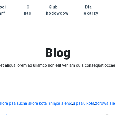
oci
O
Klub
Dla
ar”
nas
hodowców
lekarzy
Blog
et aliqua lorem ad ullamco non elit veniam duis consequat occa
m
skóra psa
,
sucha skóra kota
,
lśniąca sierść
,
u psa
,
u kota
,
zdrowa sie