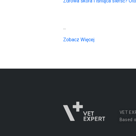
...
Zobacz Więcej
VET EX
Based o