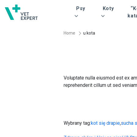
Psy
Koty
“K
kat
Home
u kota
Voluptate nulla eiusmod est ex am
reprehenderit cillum ut sed venia
Wybrany tag:
kot się drapie
,
sucha 