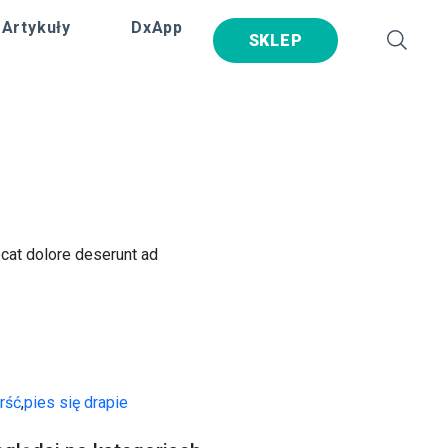
Artykuły
DxApp
SKLEP
ecat dolore deserunt ad
rść
,
pies się drapie