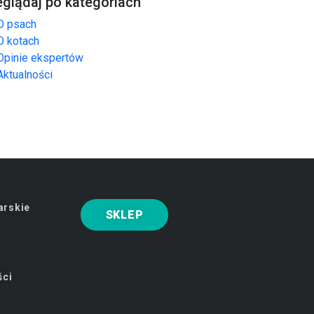
eglądaj po kategoriach
O psach
O kotach
Opinie ekspertów
Aktualności
arskie
SKLEP
ści