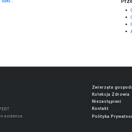
Prz
Zdrowa skóra i lśniąca sierść? Oto sekret pięknego pupila!
Zwierzęta gospod
Kolekcja Zdrowia
Niezastąpieni
Kontakt
PERT
n evidence.
Polityka Prywatno