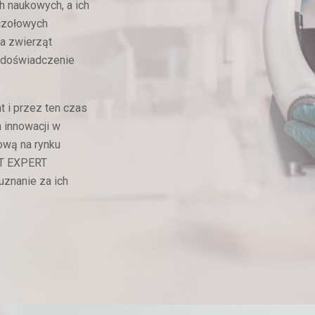
h naukowych, a ich
czołowych
ekła
ekła
Choroby
Choroby
Kontrola masy
Kontrola masy
Reko
Reko
ia zwierząt
lność
lność
dolnych dróg
dolnych dróg
ciała/
ciała/
 doświadczenie
k
k
moczowych
moczowych
nadwaga/
nadwaga/
otyłość
otyłość
t i przez ten czas
 innowacji w
tową na rynku
ET EXPERT
uznanie za ich