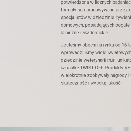
potwierdzona w licznych badaniac
formuły są opracowywane przez 
Przewl
Przewl
specjalistów w dziedzinie żywien
niewydo
niewydo
domowych, posiadających bogate
nere
nere
kliniczne i akademickie.
Jesteśmy obecni na rynku od 16 la
wprowadziliśmy wiele światowych
dziedzinie weterynarii m.in. unika
kapsułkę TWIST OFF. Produkty V
wielokrotnie zdobywały nagrody i 
skuteczność i wysoką jakość.