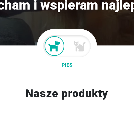
cham i wspieram najlep
PIES
Nasze produkty