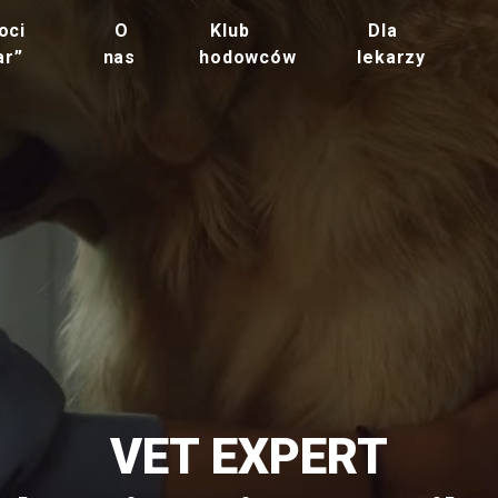
oci
O
Klub
Dla
ar”
nas
hodowców
lekarzy
VET EXPERT