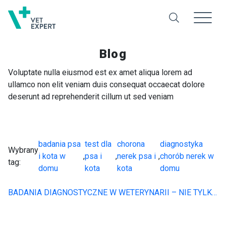
Blog
Voluptate nulla eiusmod est ex amet aliqua lorem ad
ullamco non elit veniam duis consequat occaecat dolore
deserunt ad reprehenderit cillum ut sed veniam
badania psa
test dla
chorona
diagnostyka
Wybrany
i kota w
,
psa i
,
nerek psa i
,
chorób nerek w
tag:
domu
kota
kota
domu
BADANIA DIAGNOSTYCZNE W WETERYNARII – NIE TYLKO W LABORATORIUM