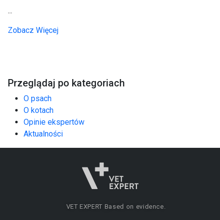
...
Zobacz Więcej
Przeglądaj po kategoriach
O psach
O kotach
Opinie ekspertów
Aktualności
VET EXPERT
Based on evidence.