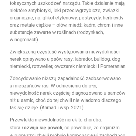
toksycznych uszkodzeń narządu. Takie działanie mają
niektóre antybiotyki, leki przeciwgrzybicze, związki
organiczne, np. glikol etylenowy, pestycydy, herbicydy
oraz metale ciężkie – ołów, miedź, kadm, chrom i inne
substancje zawarte w roślinach (rodzynkach,
winogronach).
Zwiększoną częstość występowania niewydolności
nerek opisywano u psów rasy: labrador, bulldog, dog
niemiecki, rottweiler, owczarek niemiecki i Pomeranian.
Zdecydowanie niższą zapadalność zaobserwowano
u mieszańców ras. W odniesieniu do płci,
niewydolność nerek częściej diagnozowano u samców
niż u samic, choć do tej chwili nie wiadomo dlaczego
tak się dzieje. (Ahmad i wsp. 2021).
Przewlekła niewydolność nerek to choroba,
która
rozwija się powoli
, co powoduje, że organizm
w pierwszej chwili próbuje kompensować zachodzące