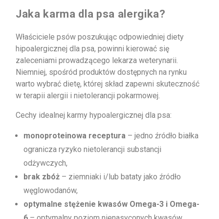
Jaka karma dla psa alergika?
Właściciele psów poszukując odpowiedniej diety
hipoalergicznej dla psa, powinni kierować się
zaleceniami prowadzącego lekarza weterynarii.
Niemniej, spośród produktów dostępnych na rynku
warto wybrać dietę, której skład zapewni skuteczność
w terapii alergii i nietolerancji pokarmowej.
Cechy idealnej karmy hypoalergicznej dla psa:
monoproteinowa receptura
– jedno źródło białka
ogranicza ryzyko nietolerancji substancji
odżywczych,
brak zbóż​
– ziemniaki i/lub bataty jako źródło
węglowodanów, ​
optymalne stężenie kwasów Omega-3 i Omega-
6​
– optymalny poziom nienasyconych kwasów