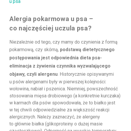
u psa
Alergia pokarmowa u psa –
co najczęściej uczula psa?
Niezależnie od tego, czy mamy do czynienia z formą
pokarmową, czy skórną,
podstawą dietetycznego
postępowania jest odpowiednia dieta psa-
eliminacja z żywienia czynnika wyzwalającego
objawy, czyli alergenu
. Historycznie opisywanymi
u psów alergenami były w pierwszej kolejności:
wołowina, nabiał i pszenica. Niemniej, powszechność
stosowania mięsa drobiowego (a konkretnie kurczaka)
w karmach dla psów spowodowała, że to białko jest
w tej chwili odpowiedzialne za większość reakcji
alergicznych. Należy zaznaczyć, że alergeny
to głównie białka (glikoproteiny o dużej masie
cząsteczkowej). Odporność na wysokie temperatury