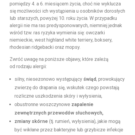
pomiędzy 4. a 6. miesiącem życia, choć nie wyklucza
się możliwości ich wystąpienia u osobników dorosłych
lub starszych, powyżej 10. roku życia. W przypadku
alergii nie ma ras predysponowanych, niemniej jednak
wśród tzw. ras ryzyka wymienia się: owczarki
niemieckie, west highland white terriery, boksery,
rhodesian ridgebacki oraz mopsy.
Zwróć uwagę na poniższe objawy, które zależą
od rodzaju alergii:
silny, niesezonowo występujący
świąd
, prowokujący
zwierzę do drapania się, wskutek czego powstają
rozliczne uszkodzenia skóry i wyłysienia,
obustronne woszczynowe
zapalenie
zewnętrznych przewodów słuchowych,
zmiany skórne
(tj. rumień, wyłysienia), jakie mogą
być wikłane przez bakteryjne lub grzybicze infekcje