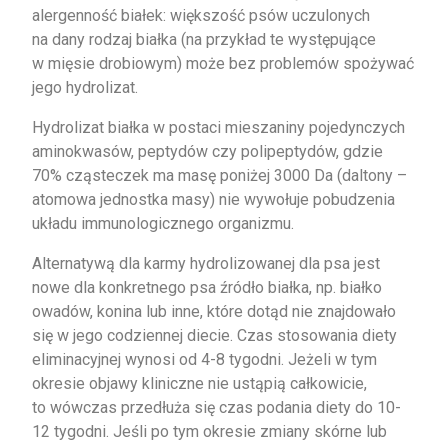
alergenność białek: większość psów uczulonych
na dany rodzaj białka (na przykład te występujące
w mięsie drobiowym) może bez problemów spożywać
jego hydrolizat.
Hydrolizat białka w postaci mieszaniny pojedynczych
aminokwasów, peptydów czy polipeptydów, gdzie
70% cząsteczek ma masę poniżej 3000 Da (daltony –
atomowa jednostka masy) nie wywołuje pobudzenia
układu immunologicznego organizmu.
Alternatywą dla karmy hydrolizowanej dla psa jest
nowe dla konkretnego psa źródło białka, np. białko
owadów, konina lub inne, które dotąd nie znajdowało
się w jego codziennej diecie. Czas stosowania diety
eliminacyjnej wynosi od 4-8 tygodni. Jeżeli w tym
okresie objawy kliniczne nie ustąpią całkowicie,
to wówczas przedłuża się czas podania diety do 10-
12 tygodni. Jeśli po tym okresie zmiany skórne lub