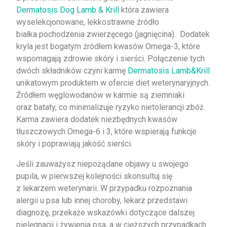
Dermatosis Dog Lamb & Krill
która zawiera
wyselekcjonowane, lekkostrawne źródło
białka pochodzenia zwierzęcego (jagnięcina).
Dodatek
kryla jest bogatym źródłem kwasów Omega-3, które
wspomagają zdrowie skóry i sierści. Połączenie tych
dwóch składników czyni karmę
Dermatosis Lamb&Krill
unikatowym produktem w ofercie diet weterynaryjnych.
Źródłem węglowodanów w karmie są ziemniaki
oraz bataty, co minimalizuje ryzyko nietolerancji zbóż.
Karma zawiera dodatek niezbędnych kwasów
tłuszczowych Omega-6 i 3, które wspierają funkcje
skóry i poprawiają jakość sierści.
Jeśli zauważysz niepożądane objawy u swojego
pupila, w pierwszej kolejności skonsultuj się
z lekarzem weterynarii. W przypadku rozpoznania
alergii u psa lub innej choroby, lekarz przedstawi
diagnozę, przekaże wskazówki dotyczące dalszej
pielęgnacji i żywienia psa, a w cięższych przypadkach