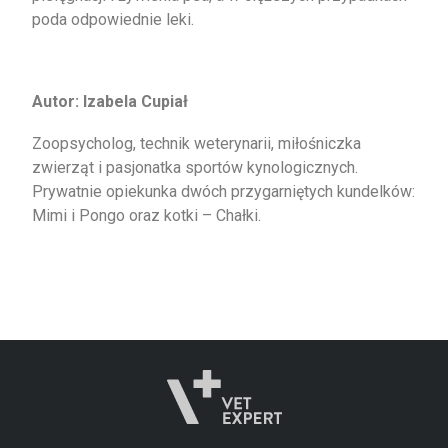
poda odpowiednie leki.
Autor: Izabela Cupiał
Zoopsycholog, technik weterynarii, miłośniczka
zwierząt i pasjonatka sportów kynologicznych.
Prywatnie opiekunka dwóch przygarniętych kundelków:
Mimi i Pongo oraz kotki – Chałki.