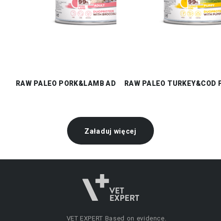
RAW PALEO PORK&LAMB ADULT CAN
RAW PALEO TURKEY&COD 
Załaduj więcej
VET EXPERT
Based on evidence.