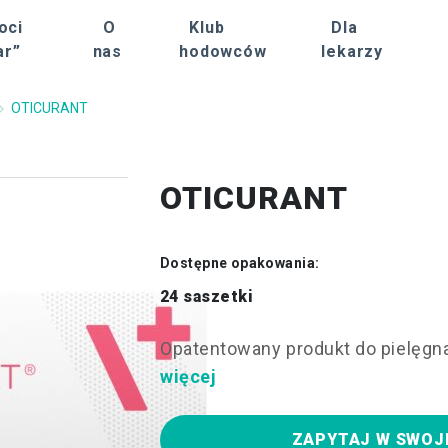
oci
O
Klub
Dla
ar”
nas
hodowców
lekarzy
OTICURANT
OTICURANT
Dostępne opakowania:
24 saszetki
Opatentowany produkt do pielęgnac
więcej
ZAPYTAJ W SWOJ