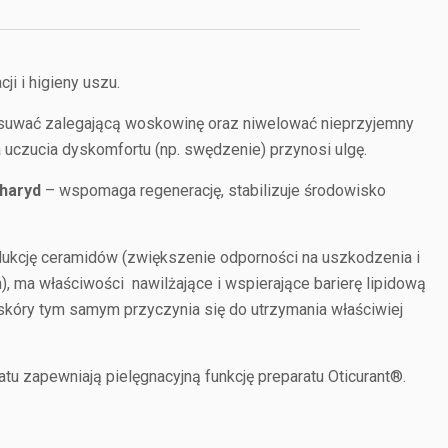
i i higieny uszu.
usuwać zalegającą woskowinę oraz niwelować nieprzyjemny
uczucia dyskomfortu (np. swędzenie) przynosi ulgę.
charyd
– wspomaga regenerację, stabilizuje środowisko
kcję ceramidów (zwiększenie odporności na uszkodzenia i
, ma właściwości nawilżające i wspierające barierę lipidową
kóry tym samym przyczynia się do utrzymania właściwiej
tu zapewniają pielęgnacyjną funkcję preparatu Oticurant®.