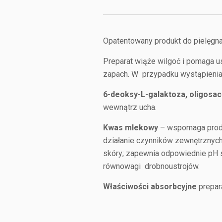
Opatentowany produkt do pielęgnacj
Preparat wiąże wilgoć i pomaga 
zapach. W przypadku wystąpienia 
6-deoksy-L-galaktoza, oligosa
wewnątrz ucha.
Kwas mlekowy
– wspomaga produ
działanie czynników zewnętrznych)
skóry; zapewnia odpowiednie pH s
równowagi drobnoustrojów.
Właściwości absorbcyjne
prepara