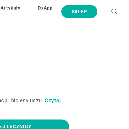
Artykuły
DxApp
SKLEP
ji i higieny uszu.
Czytaj
EJ LECZNICY