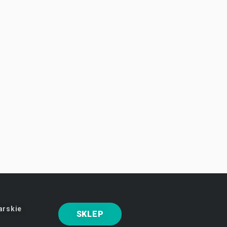
arskie
SKLEP