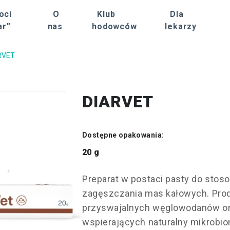
oci
O
Klub
Dla
ar”
nas
hodowców
lekarzy
RVET
DIARVET
Dostępne opakowania:
20 g
Preparat w postaci pasty do stos
zagęszczania mas kałowych. Prod
przyswajalnych węglowodanów or
wspierających naturalny mikrobio