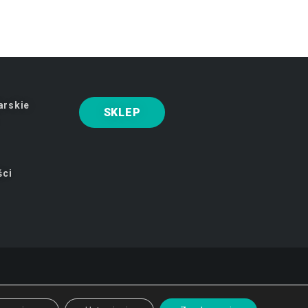
arskie
SKLEP
ści