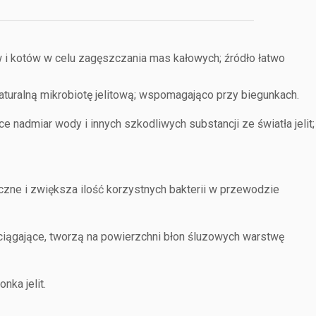
w i kotów w celu zagęszczania mas kałowych; źródło łatwo
aturalną mikrobiotę jelitową; wspomagająco przy biegunkach.
e nadmiar wody i innych szkodliwych substancji ze światła jelit;
czne i zwiększa ilość korzystnych bakterii w przewodzie
ściągające, tworzą na powierzchni błon śluzowych warstwę
ka jelit.