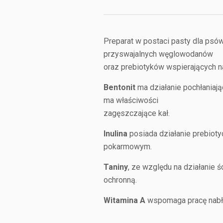
Preparat w postaci pasty dla psó
przyswajalnych węglowodanów
oraz prebiotyków wspierających n
Bentonit
ma działanie pochłaniając
ma właściwości
zagęszczające kał.
Inulina
posiada działanie prebioty
pokarmowym.
Taniny
, ze względu na działanie 
ochronną.
Witamina A
wspomaga pracę nabłon