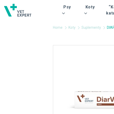
Psy
Koty
“K
kat
Home
Koty
Suplementy
DIA